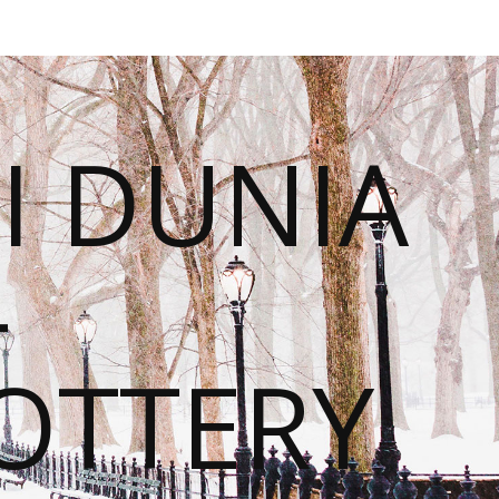
I DUNIA
–
OTTERY