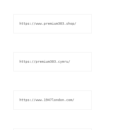
https://www.premium303.shop/
https://premium303.cymru/
https://www.1947london.com/