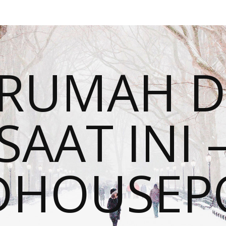
 RUMAH D
SAAT INI 
HOUSEP