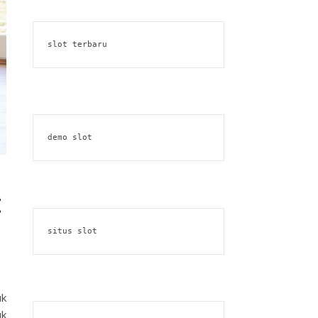
slot terbaru
demo slot
:
situs slot
uk
uk