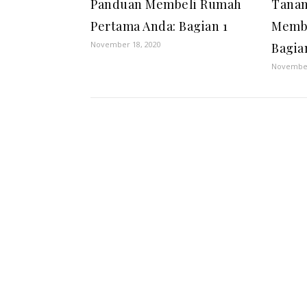
Panduan Membeli Rumah
Tanam
Pertama Anda: Bagian 1
Memb
November 18, 2020
Bagia
November