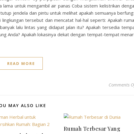
a lama untuk mengambil air panas Coba sistem kelistrikan deng
tutup jendela dan pintu untuk melihat apakah semuanya berfung
 lingkungan tersebut dan mencatat hal-hal seperti: Apakah rum
 banyak lalu lintas yang didapat jalan itu? Apakah tersedia temp
njung Anda? Apakah lokasinya dekat dengan tempat-tempat menar
READ MORE
Comments O
OU MAY ALSO LIKE
Rumah Terbesar Yang