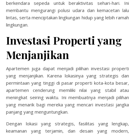
berkendara sepeda untuk beraktivitas sehari-hari. Ini
membantu mengurangi polusi udara dan kemacetan lalu
lintas, serta menciptakan lingkungan hidup yang lebih ramah
lingkungan.
Investasi Properti yang
Menjanjikan
Apartemen juga dapat menjadi pilihan investasi properti
yang menjanjikan. Karena lokasinya yang strategis dan
permintaan yang tinggi di pasar properti kota-kota besar,
apartemen cenderung memiliki nilai yang stabil atau
meningkat seiring waktu. Ini membuatnya menjadi pilihan
yang menarik bagi mereka yang mencari investasi jangka
panjang yang menguntungkan.
Dengan lokasi yang strategis, fasilitas yang lengkap,
keamanan yang terjamin, dan desain yang modern,