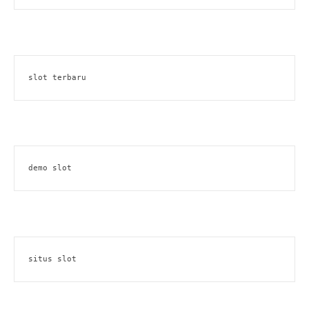
slot terbaru
demo slot
situs slot