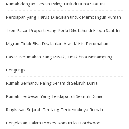
Rumah dengan Desain Paling Unik di Dunia Saat Ini
Persiapan yang Harus Dilakukan untuk Membangun Rumah
Tren Pasar Properti yang Perlu Diketahui di Eropa Saat Ini
Migran Tidak Bisa Disalahkan Atas Krisis Perumahan
Pasar Perumahan Yang Rusak, Tidak bisa Menampung
Pengungsi
Rumah Berhantu Paling Seram di Seluruh Dunia
Rumah Terbesar Yang Terdapat di Seluruh Dunia
Ringkasan Sejarah Tentang Terbentuknya Rumah
Penjelasan Dalam Proses Konstruksi Cordwood