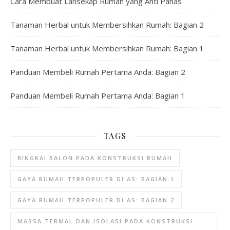
Cara Membuat Lansekap Rumah yang Anti Panas
Tanaman Herbal untuk Membersihkan Rumah: Bagian 2
Tanaman Herbal untuk Membersihkan Rumah: Bagian 1
Panduan Membeli Rumah Pertama Anda: Bagian 2
Panduan Membeli Rumah Pertama Anda: Bagian 1
TAGS
BINGKAI BALON PADA KONSTRUKSI RUMAH
GAYA RUMAH TERPOPULER DI AS: BAGIAN 1
GAYA RUMAH TERPOPULER DI AS: BAGIAN 2
MASSA TERMAL DAN ISOLASI PADA KONSTRUKSI