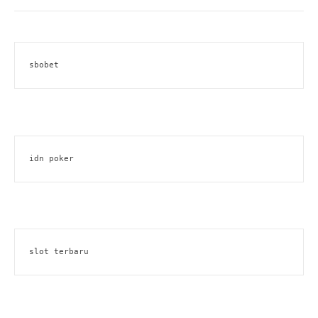
sbobet
idn poker
slot terbaru