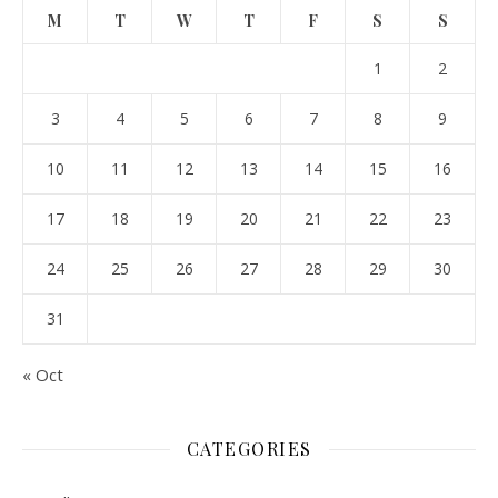
M
T
W
T
F
S
S
1
2
3
4
5
6
7
8
9
10
11
12
13
14
15
16
17
18
19
20
21
22
23
24
25
26
27
28
29
30
31
« Oct
CATEGORIES