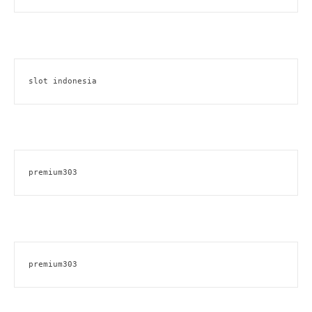
slot indonesia
premium303
premium303