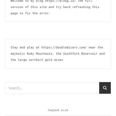
Welcome to my blog 
https://bloog.io/
 The full 
version of this site and try hard refreshing this 
page to fix the error.
Stay and play at 
https://doubledicerv.com/
 near the 
majestic Ruby Mountains, the Southfork Reservoir and 
the large northern gold mines
August 2026