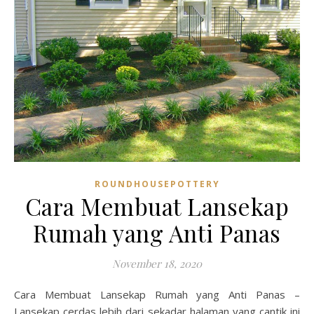
ROUNDHOUSEPOTTERY
Cara Membuat Lansekap
Rumah yang Anti Panas
November 18, 2020
Cara Membuat Lansekap Rumah yang Anti Panas –
Lansekap cerdas lebih dari sekadar halaman yang cantik ini