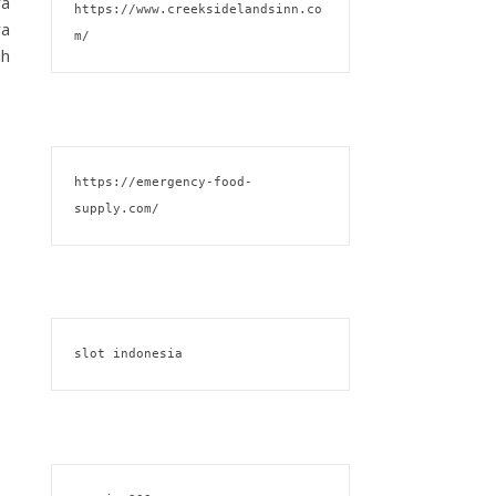
ya
https://www.creeksidelandsinn.co
ya
m/
uh
https://emergency-food-
supply.com/
slot indonesia