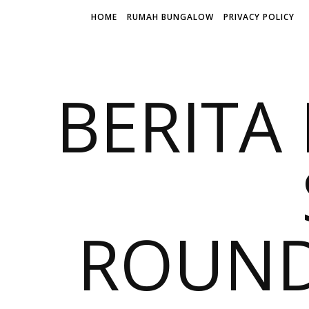
HOME
RUMAH BUNGALOW
PRIVACY POLICY
BERITA
ROUND