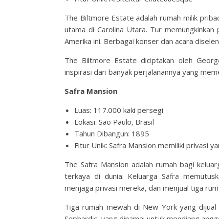
The Biltmore Estate adalah rumah milik priba
utama di Carolina Utara. Tur memungkinkan 
Amerika ini. Berbagai konser dan acara disele
The Biltmore Estate diciptakan oleh Geor
inspirasi dari banyak perjalanannya yang mem
Safra Mansion
Luas: 117.000 kaki persegi
Lokasi: São Paulo, Brasil
Tahun Dibangun: 1895
Fitur Unik: Safra Mansion memiliki privasi
The Safra Mansion adalah rumah bagi keluarg
terkaya di dunia. Keluarga Safra memutusk
menjaga privasi mereka, dan menjual tiga rum
Tiga rumah mewah di New York yang dijual t
Sephardic, yang dinamai untuk mendiang angg