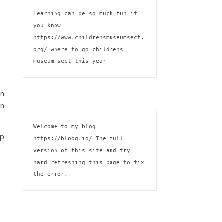
Learning can be so much fun if 
you know 
https://www.childrensmuseumsect.
org/
 where to go childrens 
museum sect this year
an
an
Welcome to my blog 
up
https://bloog.io/
 The full 
version of this site and try 
hard refreshing this page to fix 
the error.