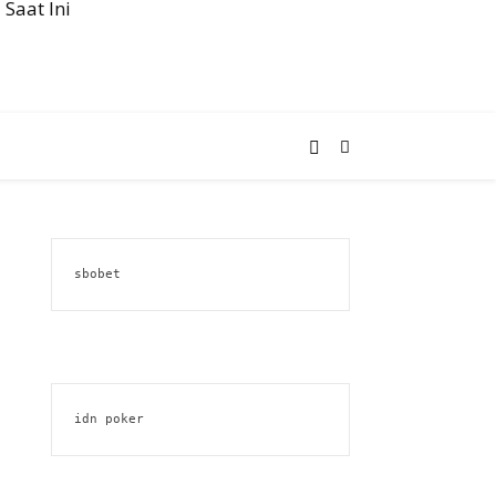
Saat Ini
sbobet
idn poker