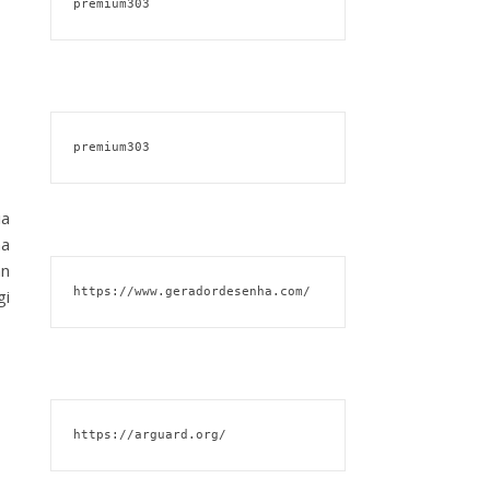
premium303
premium303
ia
na
an
https://www.geradordesenha.com/
gi
https://arguard.org/