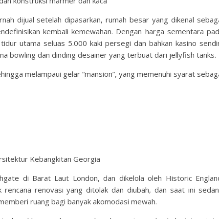
i dan konstruksi marmer dan kaca
nah dijual setelah dipasarkan, rumah besar yang dikenal sebag
endefinisikan kembali kemewahan. Dengan harga sementara pa
idur utama seluas 5.000 kaki persegi dan bahkan kasino sendir
ena bowling dan dinding desainer yang terbuat dari jellyfish tanks.
ingga melampaui gelar “mansion”, yang memenuhi syarat sebag
rsitektur Kebangkitan Georgia
hgate di Barat Laut London, dan dikelola oleh Historic Englan
 rencana renovasi yang ditolak dan diubah, dan saat ini seda
 memberi ruang bagi banyak akomodasi mewah.