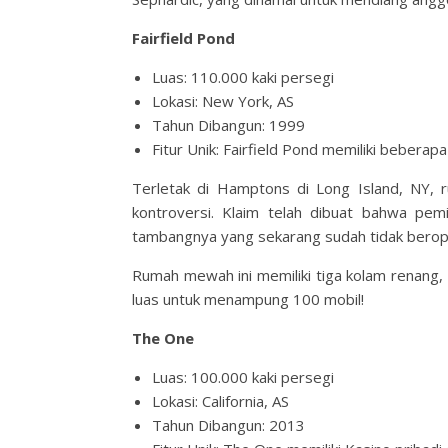
Fairfield Pond
Luas: 110.000 kaki persegi
Lokasi: New York, AS
Tahun Dibangun: 1999
Fitur Unik: Fairfield Pond memiliki bebera
Terletak di Hamptons di Long Island, NY, 
kontroversi. Klaim telah dibuat bahwa pem
tambangnya yang sekarang sudah tidak berope
Rumah mewah ini memiliki tiga kolam renang, 
luas untuk menampung 100 mobil!
The One
Luas: 100.000 kaki persegi
Lokasi: California, AS
Tahun Dibangun: 2013