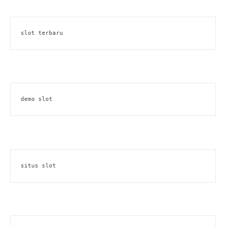
slot terbaru
demo slot
situs slot