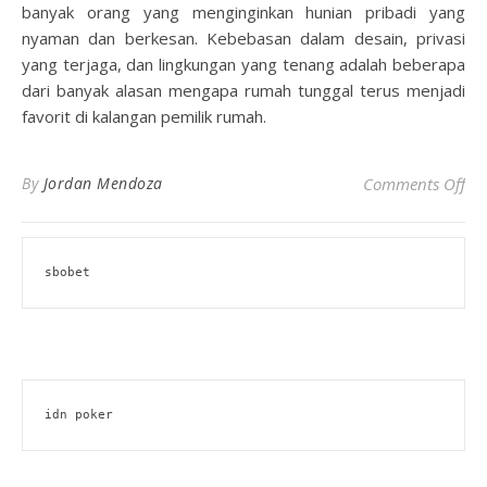
banyak orang yang menginginkan hunian pribadi yang
nyaman dan berkesan. Kebebasan dalam desain, privasi
yang terjaga, dan lingkungan yang tenang adalah beberapa
dari banyak alasan mengapa rumah tunggal terus menjadi
favorit di kalangan pemilik rumah.
on
By
Jordan Mendoza
Comments Off
sbobet
idn poker