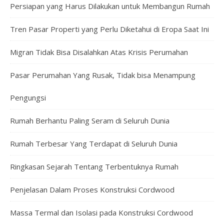
Persiapan yang Harus Dilakukan untuk Membangun Rumah
Tren Pasar Properti yang Perlu Diketahui di Eropa Saat Ini
Migran Tidak Bisa Disalahkan Atas Krisis Perumahan
Pasar Perumahan Yang Rusak, Tidak bisa Menampung
Pengungsi
Rumah Berhantu Paling Seram di Seluruh Dunia
Rumah Terbesar Yang Terdapat di Seluruh Dunia
Ringkasan Sejarah Tentang Terbentuknya Rumah
Penjelasan Dalam Proses Konstruksi Cordwood
Massa Termal dan Isolasi pada Konstruksi Cordwood