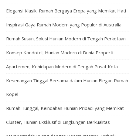
Elegansi Klasik, Rumah Bergaya Eropa yang Memikat Hati
Inspirasi Gaya Rumah Modern yang Populer di Australia
Rumah Susun, Solusi Hunian Modern di Tengah Perkotaan
Konsep Kondotel, Hunian Modern di Dunia Properti
Apartemen, Kehidupan Modern di Tengah Pusat Kota
Kesenangan Tinggal Bersama dalam Hunian Elegan Rumah
Kopel
Rumah Tunggal, Keindahan Hunian Pribadi yang Memikat
Cluster, Hunian Eksklusif di Lingkungan Berkualitas