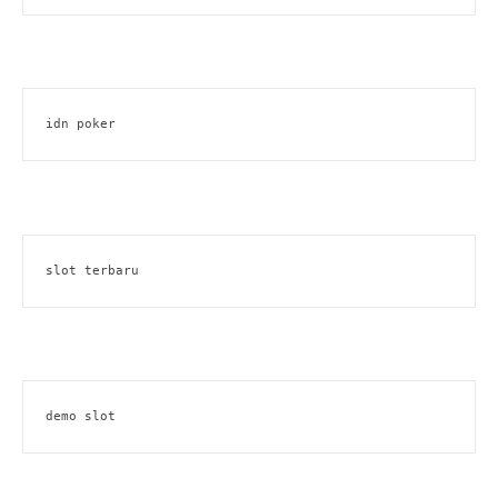
idn poker
slot terbaru
demo slot