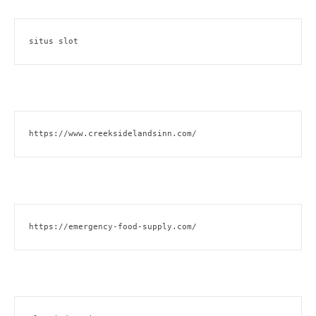
situs slot
https://www.creeksidelandsinn.com/
https://emergency-food-supply.com/