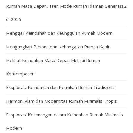
Rumah Masa Depan, Tren Mode Rumah Idaman Generasi Z
di 2025
Menggali Keindahan dan Keunggulan Rumah Modern
Mengungkap Pesona dan Kehangatan Rumah Kabin
Melihat Keindahan Masa Depan Melalui Rumah
Kontemporer
Eksplorasi Keindahan dan Keunikan Rumah Tradisional
Harmoni Alam dan Modernitas Rumah Minimalis Tropis
Eksplorasi Ketenangan dalam Keindahan Rumah Minimalis
Modern