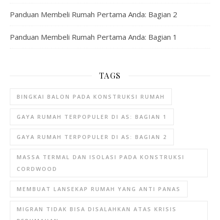
Panduan Membeli Rumah Pertama Anda: Bagian 2
Panduan Membeli Rumah Pertama Anda: Bagian 1
TAGS
BINGKAI BALON PADA KONSTRUKSI RUMAH
GAYA RUMAH TERPOPULER DI AS: BAGIAN 1
GAYA RUMAH TERPOPULER DI AS: BAGIAN 2
MASSA TERMAL DAN ISOLASI PADA KONSTRUKSI
CORDWOOD
MEMBUAT LANSEKAP RUMAH YANG ANTI PANAS
MIGRAN TIDAK BISA DISALAHKAN ATAS KRISIS