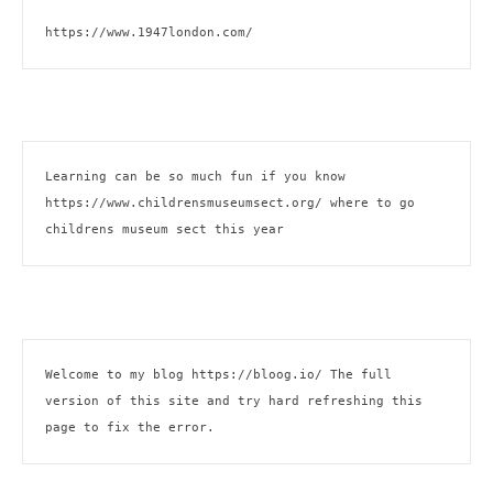
https://www.1947london.com/
Learning can be so much fun if you know 
https://www.childrensmuseumsect.org/
 where to go 
childrens museum sect this year
Welcome to my blog 
https://bloog.io/
 The full 
version of this site and try hard refreshing this 
page to fix the error.