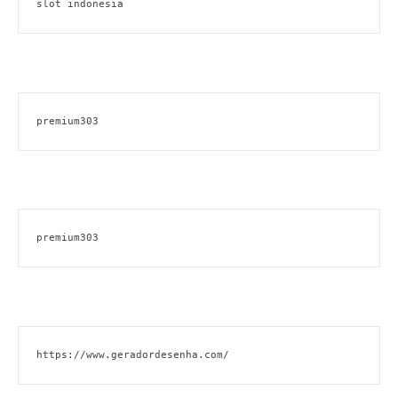
slot indonesia
premium303
premium303
https://www.geradordesenha.com/