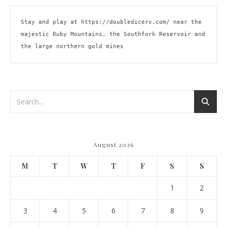
Stay and play at 
https://doubledicerv.com/
 near the 
majestic Ruby Mountains, the Southfork Reservoir and 
the large northern gold mines
August 2026
M
T
W
T
F
S
S
1
2
3
4
5
6
7
8
9