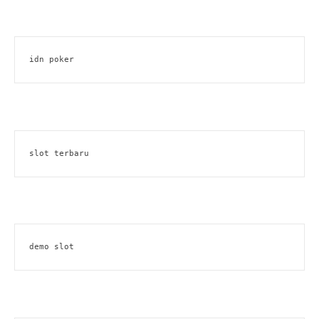
idn poker
slot terbaru
demo slot