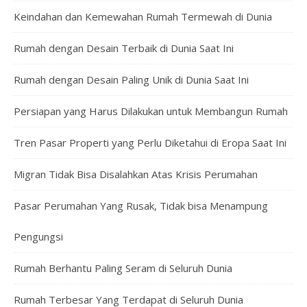
Keindahan dan Kemewahan Rumah Termewah di Dunia
Rumah dengan Desain Terbaik di Dunia Saat Ini
Rumah dengan Desain Paling Unik di Dunia Saat Ini
Persiapan yang Harus Dilakukan untuk Membangun Rumah
Tren Pasar Properti yang Perlu Diketahui di Eropa Saat Ini
Migran Tidak Bisa Disalahkan Atas Krisis Perumahan
Pasar Perumahan Yang Rusak, Tidak bisa Menampung
Pengungsi
Rumah Berhantu Paling Seram di Seluruh Dunia
Rumah Terbesar Yang Terdapat di Seluruh Dunia