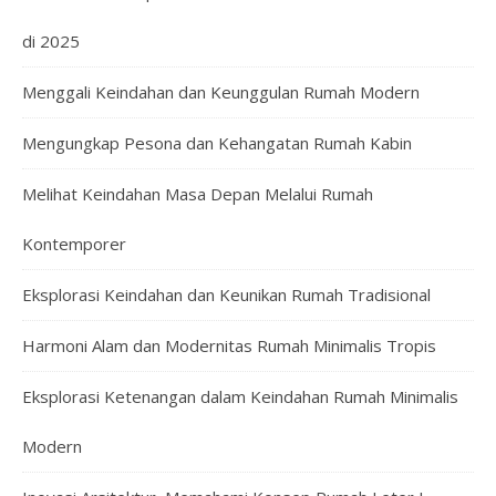
di 2025
Menggali Keindahan dan Keunggulan Rumah Modern
Mengungkap Pesona dan Kehangatan Rumah Kabin
Melihat Keindahan Masa Depan Melalui Rumah
Kontemporer
Eksplorasi Keindahan dan Keunikan Rumah Tradisional
Harmoni Alam dan Modernitas Rumah Minimalis Tropis
Eksplorasi Ketenangan dalam Keindahan Rumah Minimalis
Modern