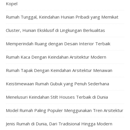
Kopel
Rumah Tunggal, Keindahan Hunian Pribadi yang Memikat
Cluster, Hunian Eksklusif di Lingkungan Berkualitas
Memperindah Ruang dengan Desain Interior Terbaik
Rumah Kaca Dengan Keindahan Arsitektur Modern
Rumah Tapak Dengan Keindahan Arsitektur Menawan
Keistimewaan Rumah Gubuk yang Penuh Sederhana
Menelusuri Keindahan Stilt Houses Terbaik di Dunia
Model Rumah Paling Populer Menggunakan Tren Arsitektur
Jenis Rumah di Dunia, Dari Tradisional Hingga Modern